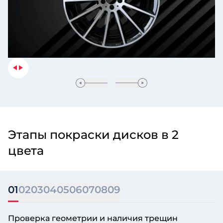
Этапы покраски дисков в 2
цвета
01
02
03
04
05
06
07
08
09
Проверка геометрии и наличия трещин