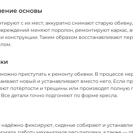
ление основы
нтируют с их мест, аккуратно снимают старую обивк
овреждений меняют поролон, ремонтируют каркас, 
и конструкции. Таким образом восстанавливают пе
елом.
вки
можно приступать к ремонту обивки. В процессе не
ивают новый и устанавливают вместо него. Если п
няют потёртости и трещины или производят полную 
 Все детали точно подгоняют по форме кресла.
надёжно фиксируют, сиденья собирают и устанавлив
риала, работу механизмов регулировки, а также — от