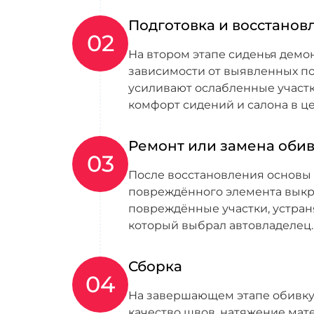
Подготовка и восстанов
02
На втором этапе сиденья демо
зависимости от выявленных п
усиливают ослабленные участк
комфорт сидений и салона в ц
Ремонт или замена оби
03
После восстановления основы 
повреждённого элемента выкра
повреждённые участки, устра
который выбрал автовладелец.
Сборка
04
На завершающем этапе обивку 
качество швов, натяжение мате