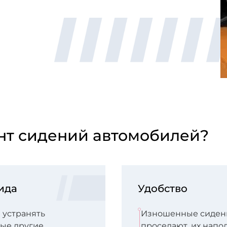
нт сидений автомобилей?
ида
Удобство
 устранять
Изношенные сидень
бые другие
проседают, их напо