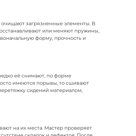
у, очищают загрязненные элементы. В
восстанавливают или меняют пружины,
рвоначальную форму, прочность и
редко её снимают, по форме
росто имеются порывы, то сшивают
перетяжку сидений материалом,
ают на их места. Мастер проверяет
сутствие складок и дефектов. После