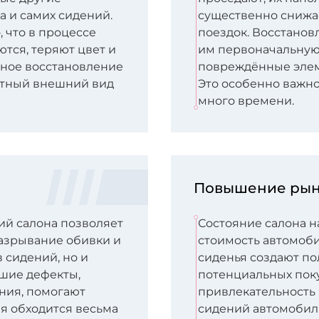
 и самих сидений.
существенно снижа
, что в процессе
поездок. Восстанов
тся, теряют цвет и
им первоначальную
ьное восстановление
повреждённые элем
атный внешний вид
Это особенно важно 
много времени.
Повышение рын
ий салона позволяет
Состояние салона 
азрывание обивки и
стоимость автомоби
 сидений, но и
сиденья создают по
ьшие дефекты,
потенциальных пок
ния, помогают
привлекательность
я обходится весьма
сидений автомобиля